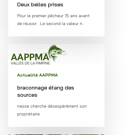
Deux belles prises
Pour le premier pêcheur 15 ans avant
de réussir . Le second la valeur n…
braconnage
étang
des
sources
Actualité AAPPMA
braconnage étang des
sources
nasse cherche désespérément son
propriétaire .