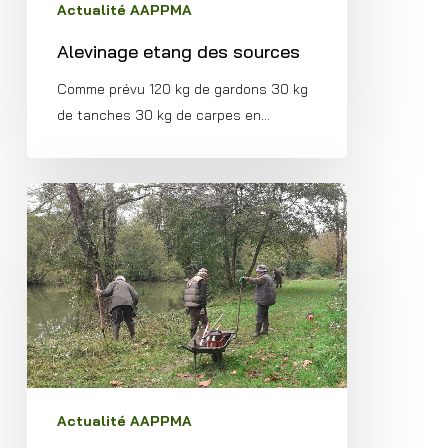
Actualité AAPPMA
Alevinage etang des sources
Comme prévu 120 kg de gardons 30 kg
de tanches 30 kg de carpes en…
Nettoyage
étang
des
sources
Actualité AAPPMA